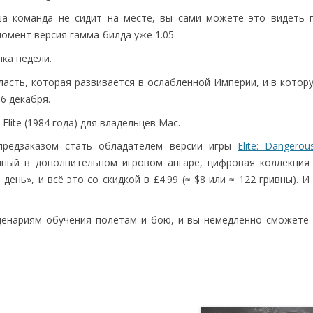
а команда не сидит на месте, вы сами можете это видеть 
омент версия гамма-билда уже 1.05.
нка недели.
ласть, которая развивается в ослабленной Империи, и в кото
16 декабря.
lite (1984 года) для владельцев Mac.
 предзаказом стать обладателем версии игры
Elite: Dangerou
ный в дополнительном игровом ангаре, цифровая коллекция 
ень», и всё это со скидкой в £4.99 (≈ $8 или ≈ 122 гривны). 
сценариям обучения полётам и бою, и вы немедленно сможете 