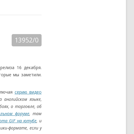
13952/0
релиза 16 декабря.
торые мы заметили.
ключая
серию видео
а английском языке,
боях, о торговле, об
альном форуме
, там
ота GIF на ютубе
, и
ики-формате, если у