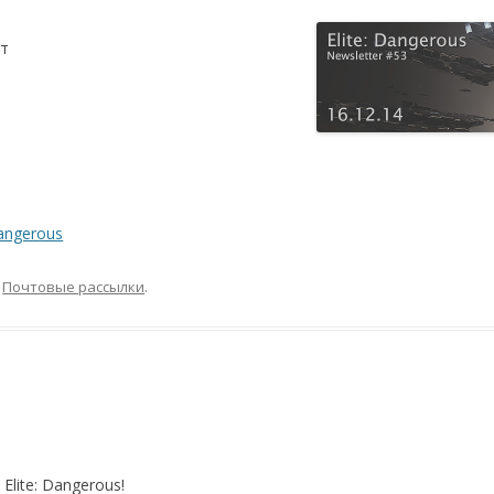
ет
angerous
,
Почтовые рассылки
.
lite: Dangerous!