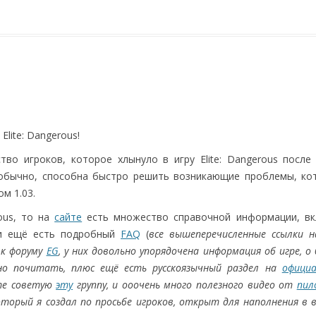
lite: Dangerous!
о игроков, которое хлынуло в игру Elite: Dangerous после 
 обычно, способна быстро решить возникающие проблемы, ко
м 1.03.
rous, то на
сайте
есть множество справочной информации, в
 и ещё есть подробный
FAQ
(
все вышеперечисленные ссылки н
 к форуму
EG
, у них довольно упорядочена информация об игре, о 
сно почитать, плюс ещё есть русскоязычный раздел на
офици
те советую
эту
группу, и ооочень много полезного видео от
пил
оторый я создал по просьбе игроков, открыт для наполнения в в